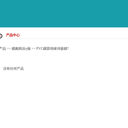
产品中心
产品
>>
鏍囪瘑浜у搧
>>
PVC鏍囩墝绫讳骇鍝?
没有任何产品