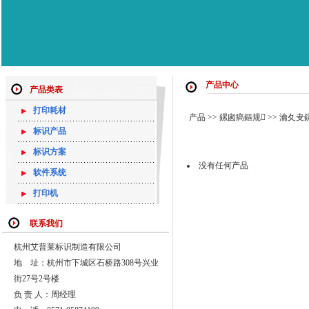
产品中心
产品类表
打印耗材
产品
>>
鏍囪瘑鏂规
>>
瀹夊叏
标识产品
标识方案
没有任何产品
软件系统
打印机
联系我们
杭州艾普莱标识制造有限公司
地 址：杭州市下城区石桥路308号兴业
街27号2号楼
负 责 人：周经理